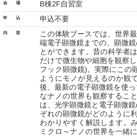
B棟2F自習室
会 場
申込不要
申 込
この体験ブースでは、世界最
内 容
端電子顕微鏡までの、顕微鏡
とができます。昔の科学者は
だけで微生物や細胞を観察し
フック顕微鏡)。実際にこの
ようにモノが見えるのか観
後、最新の電子顕微鏡を使っ
なナノの世界も観察するこ
は、光学顕微鏡と電子顕微鏡
ぞれの顕微鏡がどのように
わかりやすく解説します。
ミクロ～ナノの世界を一緒