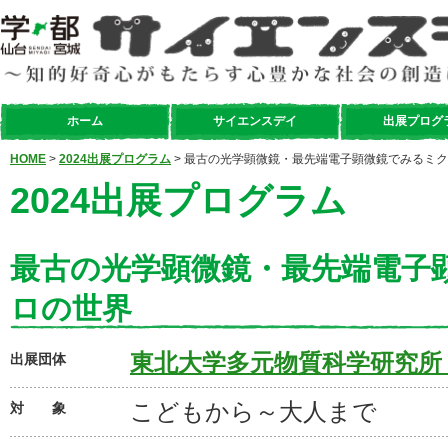
ホーム
サイエンスデイ
出展プログ
HOME
>
2024出展プログラム
> 最古の光学顕微鏡・最先端電子顕微鏡でみるミ
2024出展プログラム
最古の光学顕微鏡・最先端電子
ロの世界
東北大学多元物質科学研究所
出展団体
こどもから～大人まで
対 象