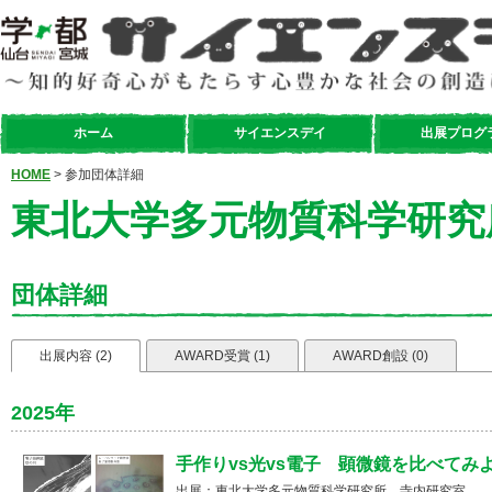
ホーム
サイエンスデイ
出展プログ
HOME
> 参加団体詳細
東北大学多元物質科学研究
団体詳細
出展内容 (2)
AWARD受賞 (1)
AWARD創設 (0)
2025年
手作りvs光vs電子 顕微鏡を比べてみよ
出展：東北大学多元物質科学研究所 寺内研究室