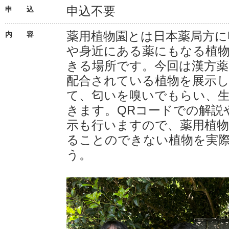
申込不要
申 込
薬用植物園とは日本薬局方に
内 容
や身近にある薬にもなる植
きる場所です。今回は漢方
配合されている植物を展示し
て、匂いを嗅いでもらい、
きます。QRコードでの解説
示も行いますので、薬用植
ることのできない植物を実
う。