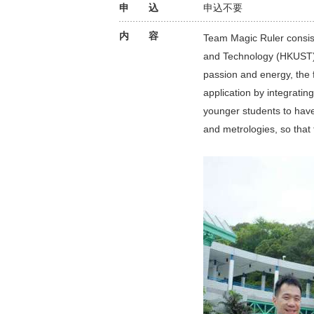
申 込
申込不要
内 容
Team Magic Ruler consist
and Technology (HKUST),
passion and energy, the 
application by integratin
younger students to have
and metrologies, so that 