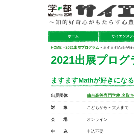
ホーム
サイエンスデ
HOME
>
2021出展プログラム
> ますますMathが
2021出展プログ
ますますMathが好きにな
出展団体
仙台高等専門学校 名取
対 象
こどもから～大人まで
会 場
オンライン
申 込
申込不要