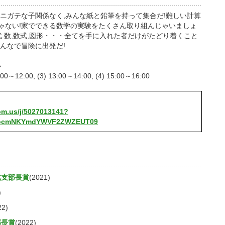
,ニガテな子関係なく,みんな紙と鉛筆を持って集合だ!難しい計算
ゃない!家でできる数学の実験をたくさん取り組んじゃいましょ
代.数,数式,図形・・・全てを手に入れた者だけがたどり着くこと
んなで冒険に出発だ!
ル
1:00～12:00, (3) 13:00～14:00, (4) 15:00～16:00
om.us/j/5027013141?
locmNKYmdYWVF2ZWZEUT09
北支部長賞
(2021)
)
22)
部長賞
(2022)