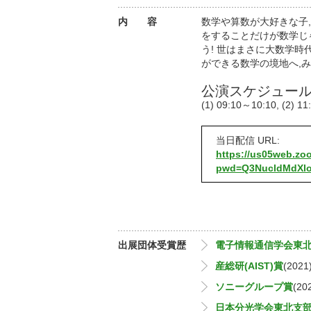
内 容
数学や算数が大好きな子
をすることだけが数学じ
う! 世はまさに大数学時
ができる数学の境地へ,み
公演スケジュー
(1) 09:10～10:10, (2) 1
当日配信 URL:
https://us05web.zo
pwd=Q3NucldMdX
出展団体受賞歴
電子情報通信学会東
産総研(AIST)賞
(2021
ソニーグループ賞
(20
日本分光学会東北支