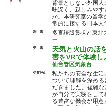
背景としない外国人
味深く、親しみやす
か。本研究室の留学
常的に接する日本人
多言語版賞状と東北
副 賞
ー
天気と火山の話を
受 賞
害をVRで体験し
仙台管区気象台
私たちの安全な生活
受賞理由
ついて理解を深める
だきました。複雑な
が自分で実験をして
る豊富な機会が用意