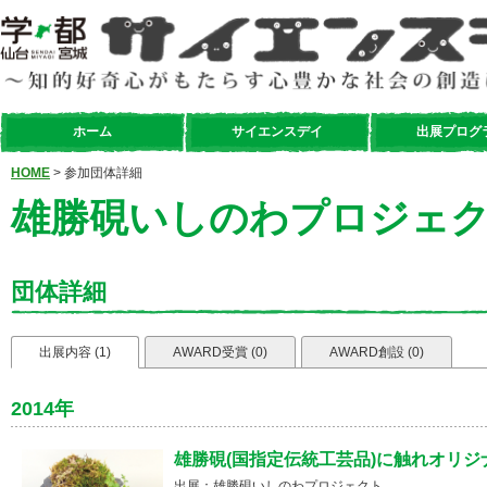
ホーム
サイエンスデイ
出展プログ
HOME
> 参加団体詳細
雄勝硯いしのわプロジェ
団体詳細
出展内容 (1)
AWARD受賞 (0)
AWARD創設 (0)
2014年
雄勝硯(国指定伝統工芸品)に触れオリ
出展：雄勝硯いしのわプロジェクト