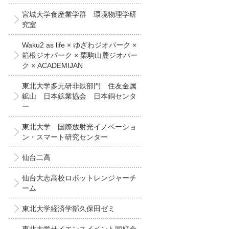
宮城大学食産業学群 環境物理学研
究室
Waku2 as life × ゆざわジオパーク ×
箱根ジオパーク × 栗駒山麓ジオパー
ク × ACADEMIJAN
東北大学多元研非鉄部門 住友金属
鉱山 日本鉱業協会 日本銅センタ
ー
東北大学 国際放射光イノベーショ
ン・スマート研究センター
仙台二高
仙台大志高校ロボットレンジャーチ
ーム
東北大学経済学部久保田ゼミ