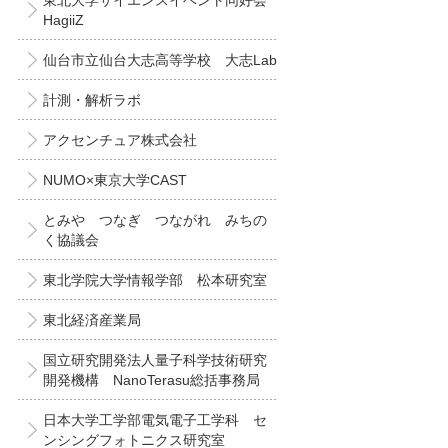
東北大学サイエンスイベント同好会
HagiiZ
仙台市立仙台大志高等学校 大志Lab
計測・解析ラボ
アクセンチュア株式会社
NUMO×東京大学CAST
とみや つなぎ つながれ みちの
く協議会
東北学院大学情報学部 松本研究室
東北経済産業局
国立研究開発法人量子科学技術研究
開発機構 NanoTerasu総括事務局
日本大学工学部電気電子工学科 セ
ンシングフォトニクス研究室