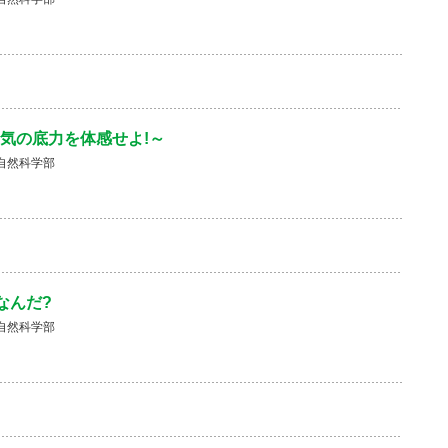
気の底力を体感せよ!～
自然科学部
なんだ?
自然科学部