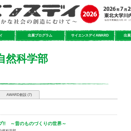
イ
出展プログラム
サイエンスデイAWARD
出展
自然科学部
AWARD創設 (7)
ワープ!! ～昔のものづくりの世界～
自然科学部