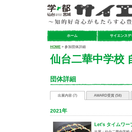
ホーム
サイエンスデ
HOME
> 参加団体詳細
仙台二華中学校 
団体詳細
出展内容 (7)
AWARD受賞 (58)
2021年
Let's タイム
出展：仙台二華中学校 