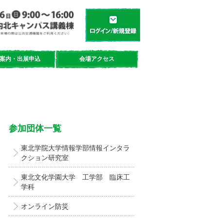
学都「仙台・宮城」サイエンスデイ
新規登録／ログイン
案内・出展申込
会場アクセス
参加団体一覧
東北学院大学情報学部情報インタラ
クション研究室
東北文化学園大学 工学部 臨床工
学科
オンライン防災