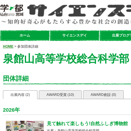
ホーム
サイエンスデイ
出展プログ
HOME
> 参加団体詳細
泉館山高等学校総合科学部
団体詳細
出展内容 (2)
AWARD受賞 (10)
AWARD創設 (0)
2026年
見て触れて楽しもう!自然ふしぎ博物館
出展：泉館山高等学校総合科学部