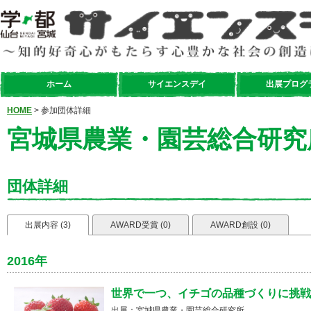
ホーム
サイエンスデイ
出展プログ
HOME
> 参加団体詳細
宮城県農業・園芸総合研究
団体詳細
出展内容 (3)
AWARD受賞 (0)
AWARD創設 (0)
2016年
世界で一つ、イチゴの品種づくりに挑戦し
出展：宮城県農業・園芸総合研究所