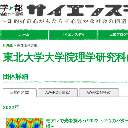
ホーム
サイエンスデイ
出展プログ
HOME
> 参加団体詳細
東北大学大学院理学研究科(
団体詳細
出展内容 (2)
AWARD受賞 (1)
AWARD創設 (0)
2022年
モアレで光を操ろう!2022 ～2つのパ
様～