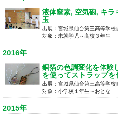
液体窒素, 空気砲, キ
玉
出展：宮城県仙台第三高等学校
対象：未就学児～高校３年生
2016年
銅箔の色調変化を体験し
を使ってストラップを
出展：宮城県仙台第三高等学校
対象：小学校１年生～おとな
2015年