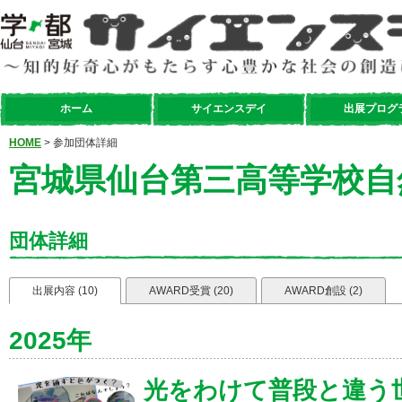
ホーム
サイエンスデイ
出展プログ
HOME
> 参加団体詳細
宮城県仙台第三高等学校自
団体詳細
出展内容 (10)
AWARD受賞 (20)
AWARD創設 (2)
2025年
光をわけて普段と違う