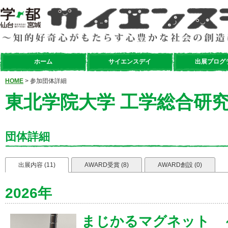
ホーム
サイエンスデイ
出展プログ
HOME
> 参加団体詳細
東北学院大学 工学総合研
団体詳細
出展内容 (11)
AWARD受賞 (8)
AWARD創設 (0)
2026年
まじかるマグネット ～