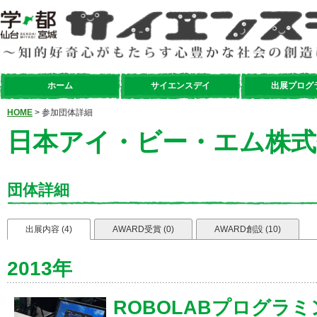
ホーム
サイエンスデイ
出展プログ
HOME
> 参加団体詳細
日本アイ・ビー・エム株式
団体詳細
出展内容 (4)
AWARD受賞 (0)
AWARD創設 (10)
2013年
ROBOLABプログラ