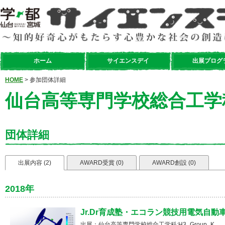
ホーム
サイエンスデイ
出展プログ
HOME
> 参加団体詳細
仙台高等専門学校総合工学科:H
団体詳細
出展内容 (2)
AWARD受賞 (0)
AWARD創設 (0)
2018年
Jr.Dr育成塾・エコラン競技用電気自動
出展：仙台高等専門学校総合工学科:H3_Group_K