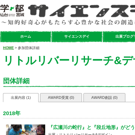
ホーム
サイエンスデイ
出展プログ
HOME
> 参加団体詳細
リトルリバーリサーチ&デ
団体詳細
出展内容 (1)
AWARD受賞 (0)
AWARD創設 (0)
2018年
『広瀬川の蛇行』と『段丘地形』がどう
出展：リトルリバーリサーチ&デザイン