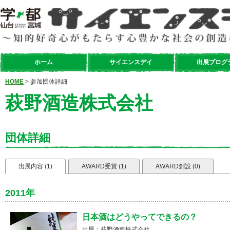
ホーム
サイエンスデイ
出展プログ
HOME
> 参加団体詳細
萩野酒造株式会社
団体詳細
出展内容 (1)
AWARD受賞 (1)
AWARD創設 (0)
2011年
日本酒はどうやってできるの？
出展：萩野酒造株式会社