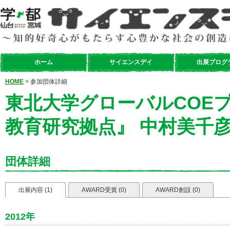
ホーム
サイエンスデイ
出展プログ
HOME
> 参加団体詳細
東北大学グローバルCOE
教育研究拠点』 中村美
団体詳細
出展内容 (1)
AWARD受賞 (0)
AWARD創設 (0)
2012年