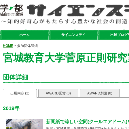
ホーム
サイエンスデイ
出展プログ
HOME
> 参加団体詳細
宮城教育大学菅原正則研究
団体詳細
出展内容 (2)
AWARD受賞 (0)
AWARD創設 (0)
2019年
新聞紙で涼しい空間(クールエアドーム)を
出展：宮城教育大学菅原正則研究室+たまきさんサロ