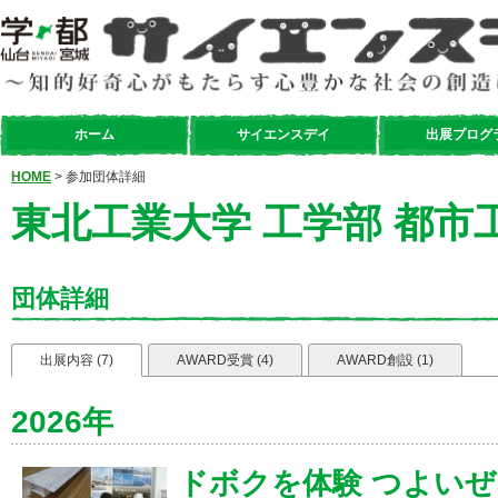
ホーム
サイエンスデイ
出展プログ
HOME
> 参加団体詳細
東北工業大学 工学部 都市
団体詳細
出展内容 (7)
AWARD受賞 (4)
AWARD創設 (1)
2026年
ドボクを体験 つよいぜ