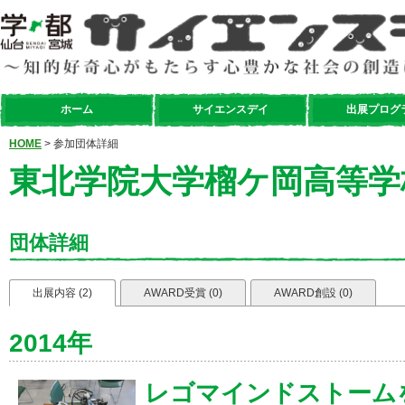
ホーム
サイエンスデイ
出展プログ
HOME
> 参加団体詳細
東北学院大学榴ケ岡高等学
団体詳細
出展内容 (2)
AWARD受賞 (0)
AWARD創設 (0)
2014年
レゴマインドストームを