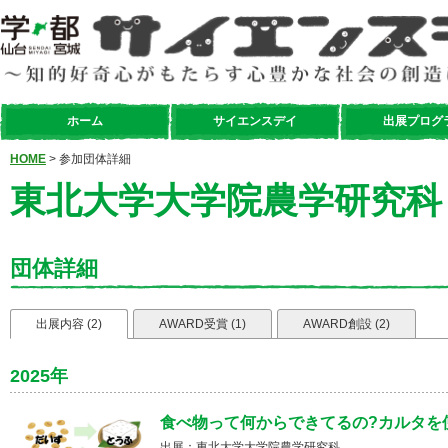
ホーム
サイエンスデイ
出展プログ
HOME
> 参加団体詳細
東北大学大学院農学研究科
団体詳細
出展内容 (2)
AWARD受賞 (1)
AWARD創設 (2)
2025年
食べ物って何からできてるの?カルタを
出展：東北大学大学院農学研究科