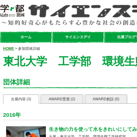
ホーム
サイエンスデイ
出展プログ
HOME
> 参加団体詳細
東北大学 工学部 環境生
団体詳細
出展内容 (3)
AWARD受賞 (2)
AWARD創設 (0)
2016年
生き物の力を使って水をきれいにしてみよ
出展：東北大学 工学部 環境生態工学研究室