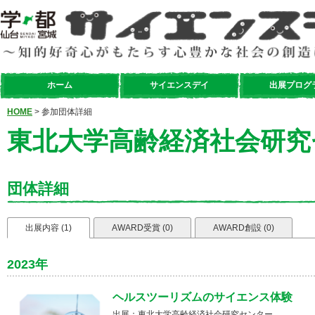
ホーム
サイエンスデイ
出展プログ
HOME
> 参加団体詳細
東北大学高齢経済社会研究
団体詳細
出展内容 (1)
AWARD受賞 (0)
AWARD創設 (0)
2023年
ヘルスツーリズムのサイエンス体験
出展：東北大学高齢経済社会研究センター