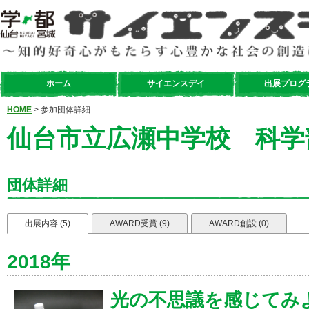
ホーム
サイエンスデイ
出展プログ
HOME
> 参加団体詳細
仙台市立広瀬中学校 科学
団体詳細
出展内容 (5)
AWARD受賞 (9)
AWARD創設 (0)
2018年
光の不思議を感じてみよ