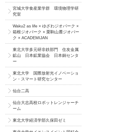
宮城大学食産業学群 環境物理学研
究室
Waku2 as life × ゆざわジオパーク ×
箱根ジオパーク × 栗駒山麓ジオパー
ク × ACADEMIJAN
東北大学多元研非鉄部門 住友金属
鉱山 日本鉱業協会 日本銅センタ
ー
東北大学 国際放射光イノベーショ
ン・スマート研究センター
仙台二高
仙台大志高校ロボットレンジャーチ
ーム
東北大学経済学部久保田ゼミ