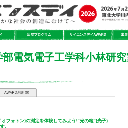
イ
出展プログラム
サイエンスデイAWARD
出展
学部電気電子工学科小林研究
AWARD創設 (0)
オフォトン)の測定を体験してみよう!”光の粒”(光子)
す。