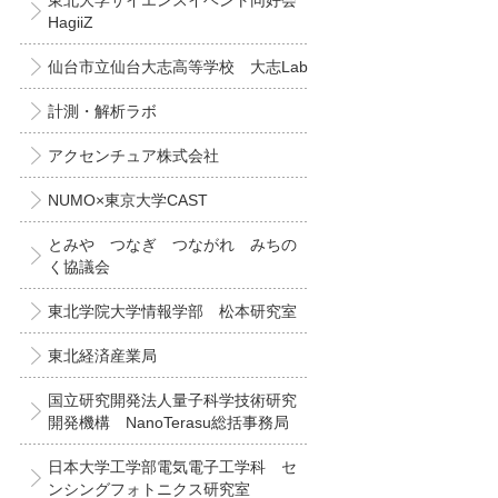
東北大学サイエンスイベント同好会
HagiiZ
仙台市立仙台大志高等学校 大志Lab
計測・解析ラボ
アクセンチュア株式会社
NUMO×東京大学CAST
とみや つなぎ つながれ みちの
く協議会
東北学院大学情報学部 松本研究室
東北経済産業局
国立研究開発法人量子科学技術研究
開発機構 NanoTerasu総括事務局
日本大学工学部電気電子工学科 セ
ンシングフォトニクス研究室