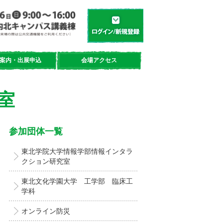
学都「仙台・宮城」サイエンスデイ
新規登録／ログイン
案内・出展申込
会場アクセス
室
参加団体一覧
東北学院大学情報学部情報インタラ
クション研究室
東北文化学園大学 工学部 臨床工
学科
オンライン防災