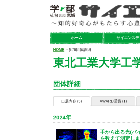
ホーム
サイエンスデ
HOME
> 参加団体詳細
東北工業大学工
団体詳細
出展内容 (5)
AWARD受賞 (1)
2024年
手から出る光(バイ
を数えて測定しま