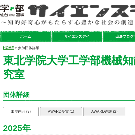
ホーム
サイエンスデイ
出展プログ
HOME
> 参加団体詳細
東北学院大学工学部機械知
究室
団体詳細
出展内容 (9)
AWARD受賞 (1)
AWARD創設 (2)
2025年