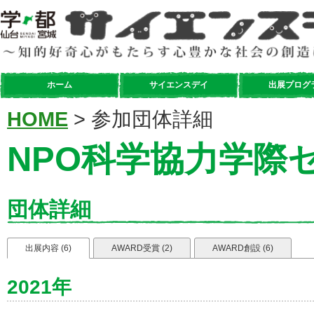
ホーム
サイエンスデイ
出展プログ
HOME
> 参加団体詳細
NPO科学協力学際
団体詳細
出展内容 (6)
AWARD受賞 (2)
AWARD創設 (6)
2021年