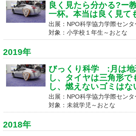
良く見たら分かる?ー
一杯。本当は良く見て
出展：NPO科学協力学際センタ
対象：小学校１年生～おとな
2019年
びっくり科学 :月は
し、タイヤは三角形で
し、燃えないゴミはな
出展：NPO科学協力学際センタ
対象：未就学児～おとな
2018年