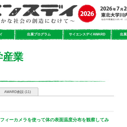
イ
出展プログラム
サイエンスデイAWARD
出展
学産業
AWARD創設 (11)
フィーカメラを使って体の表面温度分布を観察してみ