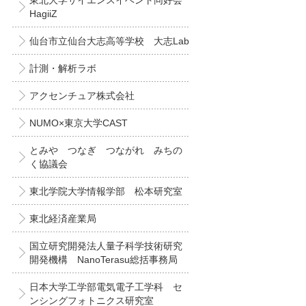
東北大学サイエンスイベント同好会
HagiiZ
仙台市立仙台大志高等学校 大志Lab
計測・解析ラボ
アクセンチュア株式会社
NUMO×東京大学CAST
とみや つなぎ つながれ みちの
く協議会
東北学院大学情報学部 松本研究室
東北経済産業局
国立研究開発法人量子科学技術研究
開発機構 NanoTerasu総括事務局
日本大学工学部電気電子工学科 セ
ンシングフォトニクス研究室