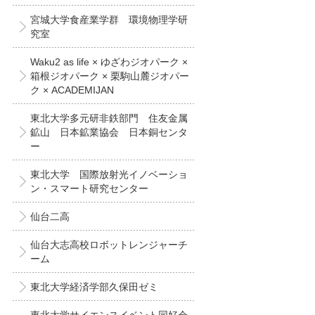
宮城大学食産業学群 環境物理学研
究室
Waku2 as life × ゆざわジオパーク ×
箱根ジオパーク × 栗駒山麓ジオパー
ク × ACADEMIJAN
東北大学多元研非鉄部門 住友金属
鉱山 日本鉱業協会 日本銅センタ
ー
東北大学 国際放射光イノベーショ
ン・スマート研究センター
仙台二高
仙台大志高校ロボットレンジャーチ
ーム
東北大学経済学部久保田ゼミ