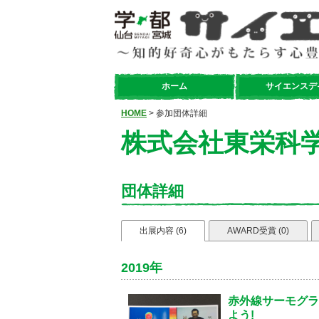
ホーム
サイエンスデ
HOME
> 参加団体詳細
株式会社東栄科
団体詳細
出展内容 (6)
AWARD受賞 (0)
2019年
赤外線サーモグラ
よう!