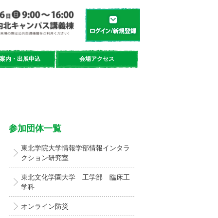
学都「仙台・宮城」サイエンスデイ
新規登録／ログイン
案内・出展申込
会場アクセス
参加団体一覧
東北学院大学情報学部情報インタラ
クション研究室
東北文化学園大学 工学部 臨床工
学科
オンライン防災