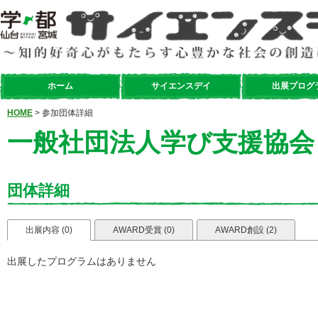
ホーム
サイエンスデイ
出展プログ
HOME
> 参加団体詳細
一般社団法人学び支援協会
団体詳細
出展内容 (0)
AWARD受賞 (0)
AWARD創設 (2)
出展したプログラムはありません