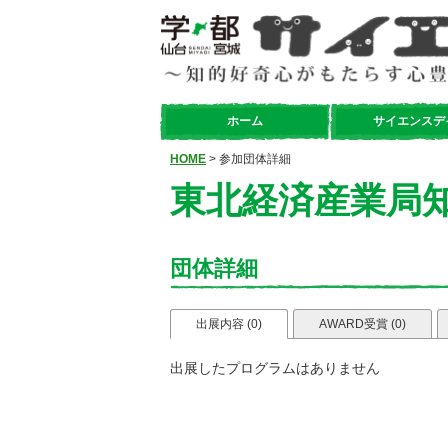
ホーム
サイエンスデ
HOME
> 参加団体詳細
東北経済産業局
団体詳細
出展内容 (0)
AWARD受賞 (0)
出展したプログラムはありません