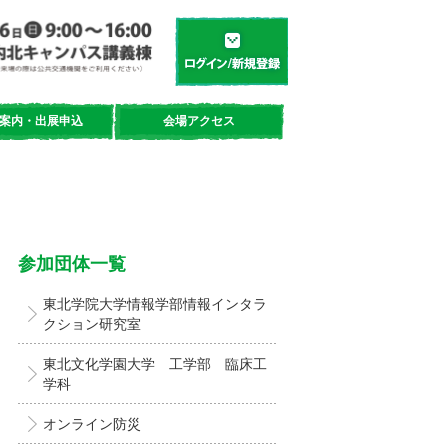
学都「仙台・宮城」サイエンスデイ
新規登録／ログイン
案内・出展申込
会場アクセス
参加団体一覧
東北学院大学情報学部情報インタラ
クション研究室
東北文化学園大学 工学部 臨床工
学科
オンライン防災