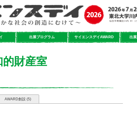
イ
出展プログラム
サイエンスデイAWARD
出展
知的財産室
AWARD創設 (5)