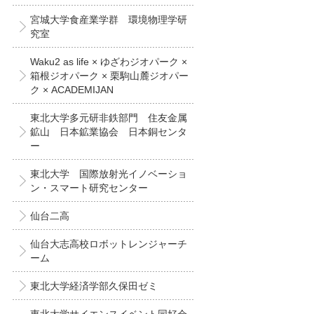
宮城大学食産業学群 環境物理学研
究室
Waku2 as life × ゆざわジオパーク ×
箱根ジオパーク × 栗駒山麓ジオパー
ク × ACADEMIJAN
東北大学多元研非鉄部門 住友金属
鉱山 日本鉱業協会 日本銅センタ
ー
東北大学 国際放射光イノベーショ
ン・スマート研究センター
仙台二高
仙台大志高校ロボットレンジャーチ
ーム
東北大学経済学部久保田ゼミ