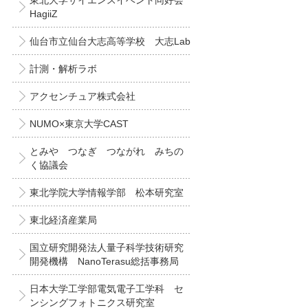
東北大学サイエンスイベント同好会
HagiiZ
仙台市立仙台大志高等学校 大志Lab
計測・解析ラボ
アクセンチュア株式会社
NUMO×東京大学CAST
とみや つなぎ つながれ みちの
く協議会
東北学院大学情報学部 松本研究室
東北経済産業局
国立研究開発法人量子科学技術研究
開発機構 NanoTerasu総括事務局
日本大学工学部電気電子工学科 セ
ンシングフォトニクス研究室