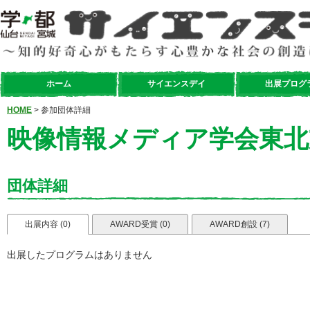
ホーム
サイエンスデイ
出展プログ
HOME
> 参加団体詳細
映像情報メディア学会東北
団体詳細
出展内容 (0)
AWARD受賞 (0)
AWARD創設 (7)
出展したプログラムはありません