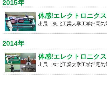
2015年
体感!エレクトロニクス
出展：東北工業大学工学部電気
2014年
体感!エレクトロニクス
出展：東北工業大学工学部電気