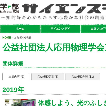
ホーム
サイエンスデイ
出展プログ
HOME
> 参加団体詳細
公益社団法人応用物理学会
団体詳細
出展内容 (6)
AWARD受賞 (3)
AWARD創設 (11)
2019年
体感しよう、光のふしぎ