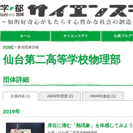
ホーム
サイエンスデイ
出展プログ
HOME
> 参加団体詳細
仙台第二高等学校物理部
団体詳細
出展内容 (1)
AWARD受賞 (2)
AWARD創設 (1)
2019年
身近に潜む「熱現象」を体感してみよう
出展：仙台第二高等学校物理部