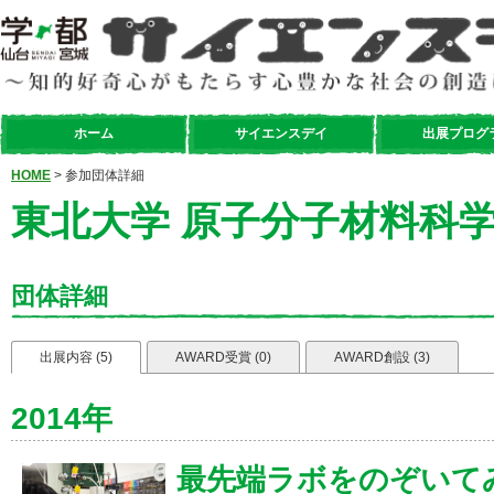
ホーム
サイエンスデイ
出展プログ
HOME
> 参加団体詳細
東北大学 原子分子材料科学高
団体詳細
出展内容 (5)
AWARD受賞 (0)
AWARD創設 (3)
2014年
最先端ラボをのぞいて