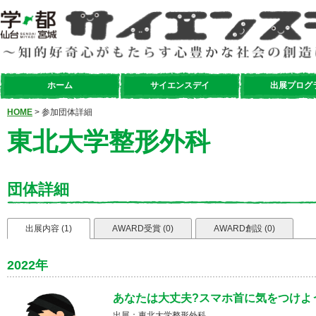
ホーム
サイエンスデイ
出展プログ
HOME
> 参加団体詳細
東北大学整形外科
団体詳細
出展内容 (1)
AWARD受賞 (0)
AWARD創設 (0)
2022年
あなたは大丈夫?スマホ首に気をつけよ
出展：東北大学整形外科