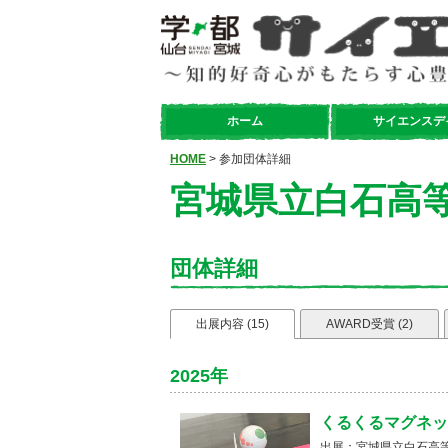
ホーム
サイエンスデ
HOME
> 参加団体詳細
宮城県立白石高
団体詳細
出展内容 (15)
AWARD受賞 (2)
2025年
くるくるマグネッ
出展：宮城県立白石高