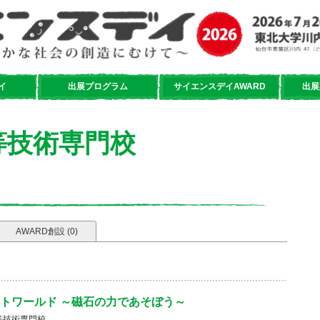
イ
出展プログラム
サイエンスデイAWARD
出展
等技術専門校
AWARD創設 (0)
トワールド ～磁石の力であそぼう～
等技術専門校