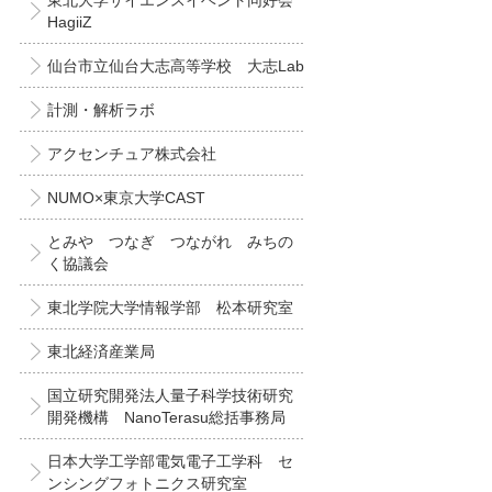
東北大学サイエンスイベント同好会
HagiiZ
仙台市立仙台大志高等学校 大志Lab
計測・解析ラボ
アクセンチュア株式会社
NUMO×東京大学CAST
とみや つなぎ つながれ みちの
く協議会
東北学院大学情報学部 松本研究室
東北経済産業局
国立研究開発法人量子科学技術研究
開発機構 NanoTerasu総括事務局
日本大学工学部電気電子工学科 セ
ンシングフォトニクス研究室