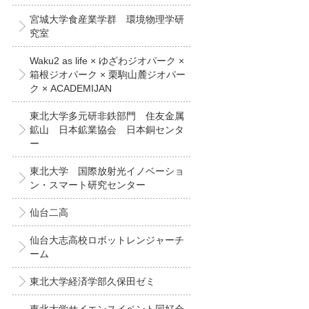
宮城大学食産業学群 環境物理学研
究室
Waku2 as life × ゆざわジオパーク ×
箱根ジオパーク × 栗駒山麓ジオパー
ク × ACADEMIJAN
東北大学多元研非鉄部門 住友金属
鉱山 日本鉱業協会 日本銅センタ
ー
東北大学 国際放射光イノベーショ
ン・スマート研究センター
仙台二高
仙台大志高校ロボットレンジャーチ
ーム
東北大学経済学部久保田ゼミ