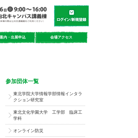
学都「仙台・宮城」サイエンスデイ
新規登録／ログイン
案内・出展申込
会場アクセス
参加団体一覧
東北学院大学情報学部情報インタラ
クション研究室
東北文化学園大学 工学部 臨床工
学科
オンライン防災