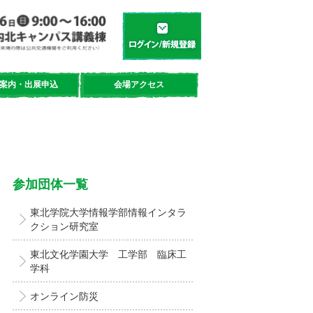
学都「仙台・宮城」サイエンスデイ
新規登録／ログイン
案内・出展申込
会場アクセス
参加団体一覧
東北学院大学情報学部情報インタラ
クション研究室
東北文化学園大学 工学部 臨床工
学科
オンライン防災