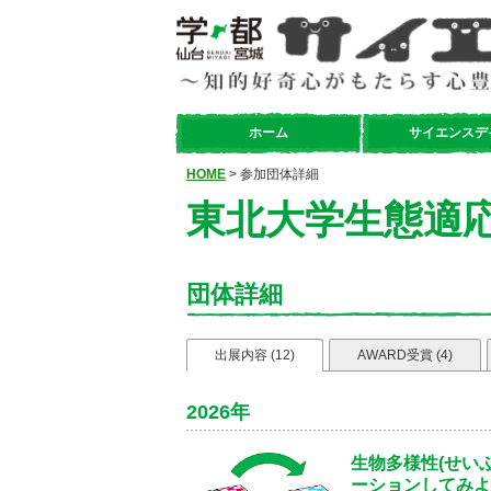
ホーム
サイエンスデ
HOME
> 参加団体詳細
東北大学生態適応
団体詳細
出展内容 (12)
AWARD受賞 (4)
2026年
生物多様性(せい
ーションしてみよ