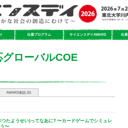
イ
出展プログラム
サイエンスデイAWARD
出展
グローバルCOE
AWARD創設 (0)
ぶつたようせい)ってなあに? 〜カードゲームでシミュレ
う〜