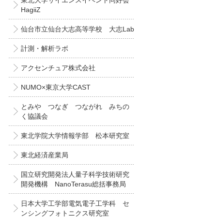
東北大学サイエンスイベント同好会
HagiiZ
仙台市立仙台大志高等学校 大志Lab
計測・解析ラボ
アクセンチュア株式会社
NUMO×東京大学CAST
とみや つなぎ つながれ みちの
く協議会
東北学院大学情報学部 松本研究室
東北経済産業局
国立研究開発法人量子科学技術研究
開発機構 NanoTerasu総括事務局
日本大学工学部電気電子工学科 セ
ンシングフォトニクス研究室