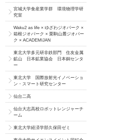
宮城大学食産業学群 環境物理学研
究室
Waku2 as life × ゆざわジオパーク ×
箱根ジオパーク × 栗駒山麓ジオパー
ク × ACADEMIJAN
東北大学多元研非鉄部門 住友金属
鉱山 日本鉱業協会 日本銅センタ
ー
東北大学 国際放射光イノベーショ
ン・スマート研究センター
仙台二高
仙台大志高校ロボットレンジャーチ
ーム
東北大学経済学部久保田ゼミ