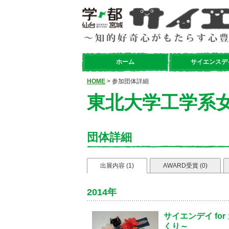
ホーム
サイエンスデ
HOME
> 参加団体詳細
東北大学工学系女
団体詳細
出展内容 (1)
AWARD受賞 (0)
2014年
サイエンデイ fo
くり～