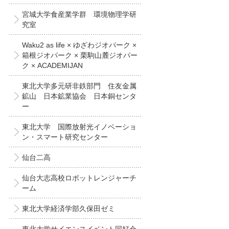
宮城大学食産業学群 環境物理学研
究室
Waku2 as life × ゆざわジオパーク ×
箱根ジオパーク × 栗駒山麓ジオパー
ク × ACADEMIJAN
東北大学多元研非鉄部門 住友金属
鉱山 日本鉱業協会 日本銅センタ
ー
東北大学 国際放射光イノベーショ
ン・スマート研究センター
仙台二高
仙台大志高校ロボットレンジャーチ
ーム
東北大学経済学部久保田ゼミ