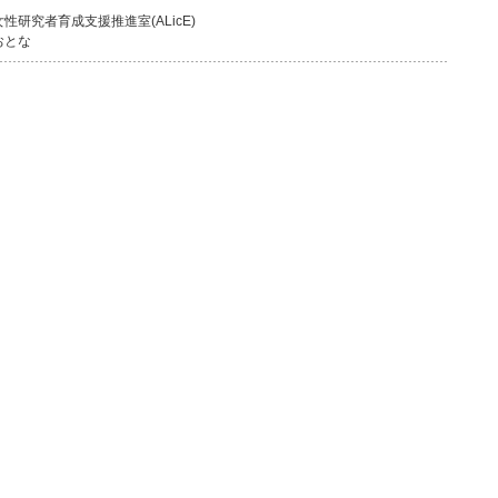
研究者育成支援推進室(ALicE)
おとな