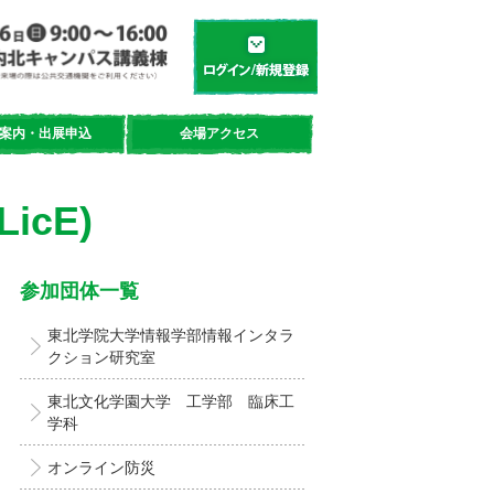
学都「仙台・宮城」サイエンスデイ
新規登録／ログイン
案内・出展申込
会場アクセス
cE)
参加団体一覧
東北学院大学情報学部情報インタラ
クション研究室
東北文化学園大学 工学部 臨床工
学科
オンライン防災