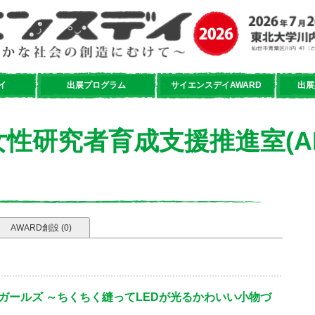
イ
出展プログラム
サイエンスデイAWARD
出展
性研究者育成支援推進室(ALi
AWARD創設 (0)
r ガールズ ～ちくちく縫ってLEDが光るかわいい小物づ