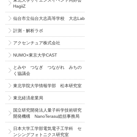
東北大学サイエンスイベント同好会
HagiiZ
仙台市立仙台大志高等学校 大志Lab
計測・解析ラボ
アクセンチュア株式会社
NUMO×東京大学CAST
とみや つなぎ つながれ みちの
く協議会
東北学院大学情報学部 松本研究室
東北経済産業局
国立研究開発法人量子科学技術研究
開発機構 NanoTerasu総括事務局
日本大学工学部電気電子工学科 セ
ンシングフォトニクス研究室