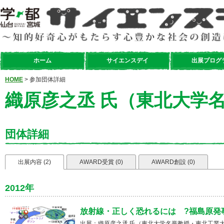
ホーム
サイエンスデイ
出展プログ
HOME
> 参加団体詳細
織原彦之丞 氏（東北大学
団体詳細
出展内容 (2)
AWARD受賞 (0)
AWARD創設 (0)
2012年
放射線・正しく恐れるには ?福島原発
出展：織原彦之丞 氏（東北大学名誉教授・東北工業