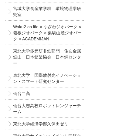
宮城大学食産業学群 環境物理学研
究室
Waku2 as life × ゆざわジオパーク ×
箱根ジオパーク × 栗駒山麓ジオパー
ク × ACADEMIJAN
東北大学多元研非鉄部門 住友金属
鉱山 日本鉱業協会 日本銅センタ
ー
東北大学 国際放射光イノベーショ
ン・スマート研究センター
仙台二高
仙台大志高校ロボットレンジャーチ
ーム
東北大学経済学部久保田ゼミ