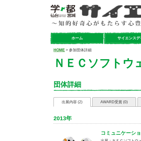
ホーム
サイエンスデ
HOME
> 参加団体詳細
ＮＥＣソフトウ
団体詳細
出展内容 (2)
AWARD受賞 (0)
2013年
コミュニケーショ
出展：ＮＥＣソフトウ