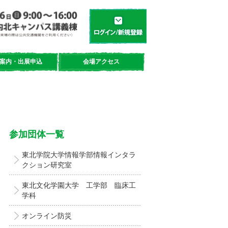
学都「仙台・宮城」サイエンスデイ
新規登録／ログイン
案内・出展申込
会場アクセス
参加団体一覧
東北学院大学情報学部情報インタラ
クション研究室
東北文化学園大学 工学部 臨床工
学科
オンライン防災