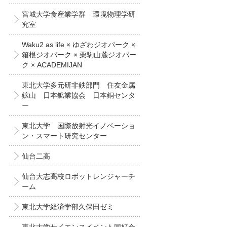
宮城大学食産業学群 環境物理学研
究室
Waku2 as life × ゆざわジオパーク ×
箱根ジオパーク × 栗駒山麓ジオパー
ク × ACADEMIJAN
東北大学多元研非鉄部門 住友金属
鉱山 日本鉱業協会 日本銅センタ
ー
東北大学 国際放射光イノベーショ
ン・スマート研究センター
仙台二高
仙台大志高校ロボットレンジャーチ
ーム
東北大学経済学部久保田ゼミ