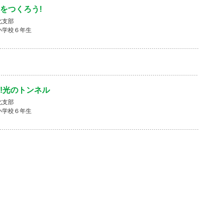
をつくろう!
北支部
小学校６年生
!光のトンネル
北支部
小学校６年生