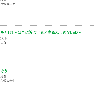
小学校６年生
ゾをとけ! ～はこに近づけると光るふしぎなLED～
北支部
おとな
そう!
北支部
小学校６年生