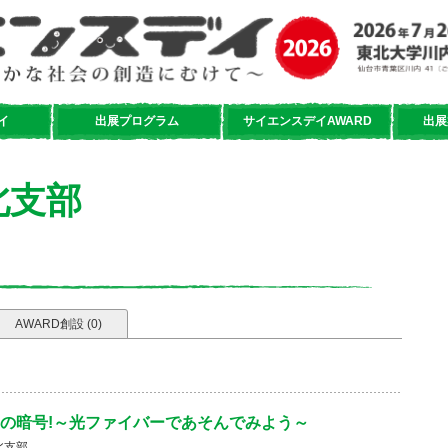
イ
出展プログラム
サイエンスデイAWARD
出展
北支部
AWARD創設 (0)
の暗号!～光ファイバーであそんでみよう～
北支部