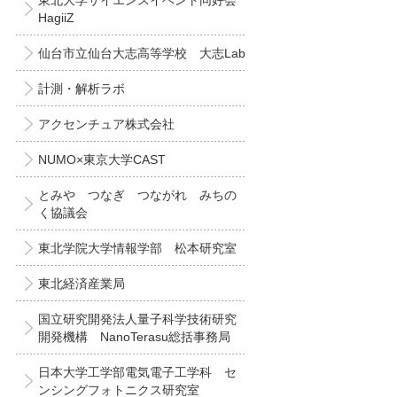
東北大学サイエンスイベント同好会
HagiiZ
仙台市立仙台大志高等学校 大志Lab
計測・解析ラボ
アクセンチュア株式会社
NUMO×東京大学CAST
とみや つなぎ つながれ みちの
く協議会
東北学院大学情報学部 松本研究室
東北経済産業局
国立研究開発法人量子科学技術研究
開発機構 NanoTerasu総括事務局
日本大学工学部電気電子工学科 セ
ンシングフォトニクス研究室