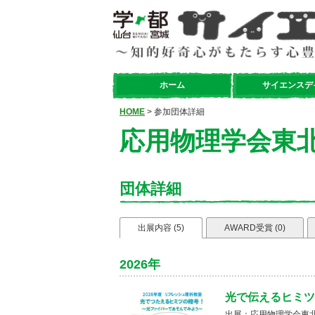
ホーム
サイエンスデ
HOME
> 参加団体詳細
応用物理学会東
団体詳細
出展内容 (5)
AWARD受賞 (0)
2026年
光で伝えるヒミツ
出展：応用物理学会東