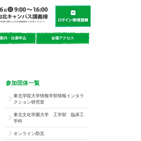
学都「仙台・宮城」サイエンスデイ
新規登録／ログイン
案内・出展申込
会場アクセス
参加団体一覧
東北学院大学情報学部情報インタラ
クション研究室
東北文化学園大学 工学部 臨床工
学科
オンライン防災