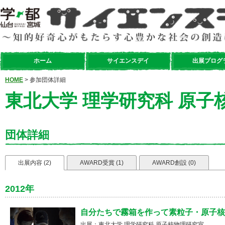
ホーム
サイエンスデイ
出展プログ
HOME
> 参加団体詳細
東北大学 理学研究科 原子
団体詳細
出展内容 (2)
AWARD受賞 (1)
AWARD創設 (0)
2012年
自分たちで霧箱を作って素粒子・原子核
出展：東北大学 理学研究科 原子核物理研究室