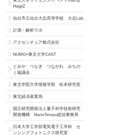
東北大学サイエンスイベント同好会
HagiiZ
仙台市立仙台大志高等学校 大志Lab
計測・解析ラボ
アクセンチュア株式会社
NUMO×東京大学CAST
とみや つなぎ つながれ みちの
く協議会
東北学院大学情報学部 松本研究室
東北経済産業局
国立研究開発法人量子科学技術研究
開発機構 NanoTerasu総括事務局
日本大学工学部電気電子工学科 セ
ンシングフォトニクス研究室