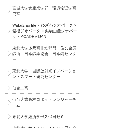
宮城大学食産業学群 環境物理学研
究室
Waku2 as life × ゆざわジオパーク ×
箱根ジオパーク × 栗駒山麓ジオパー
ク × ACADEMIJAN
東北大学多元研非鉄部門 住友金属
鉱山 日本鉱業協会 日本銅センタ
ー
東北大学 国際放射光イノベーショ
ン・スマート研究センター
仙台二高
仙台大志高校ロボットレンジャーチ
ーム
東北大学経済学部久保田ゼミ