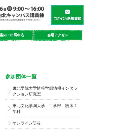
学都「仙台・宮城」サイエンスデイ
新規登録／ログイン
案内・出展申込
会場アクセス
参加団体一覧
東北学院大学情報学部情報インタラ
クション研究室
東北文化学園大学 工学部 臨床工
学科
オンライン防災