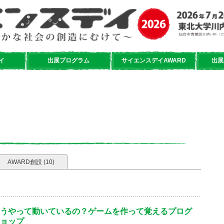
イ
出展プログラム
サイエンスデイAWARD
出展
AWARD創設 (10)
うやって動いているの？ゲームを作って覚えるプログ
ョップ