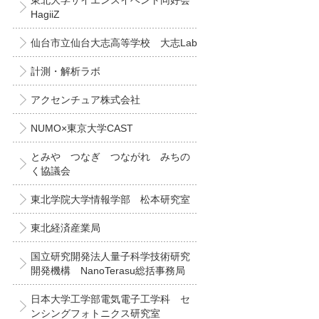
東北大学サイエンスイベント同好会
HagiiZ
仙台市立仙台大志高等学校 大志Lab
計測・解析ラボ
アクセンチュア株式会社
NUMO×東京大学CAST
とみや つなぎ つながれ みちの
く協議会
東北学院大学情報学部 松本研究室
東北経済産業局
国立研究開発法人量子科学技術研究
開発機構 NanoTerasu総括事務局
日本大学工学部電気電子工学科 セ
ンシングフォトニクス研究室