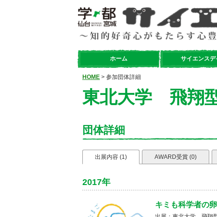
ホーム
サイエンスデ
HOME
> 参加団体詳細
東北大学 飛翔
団体詳細
出展内容 (1)
AWARD受賞 (0)
2017年
キミも科学者の卵
出展：東北大学 飛翔