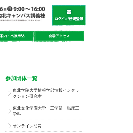
学都「仙台・宮城」サイエンスデイ
新規登録／ログイン
案内・出展申込
会場アクセス
参加団体一覧
東北学院大学情報学部情報インタラ
クション研究室
東北文化学園大学 工学部 臨床工
学科
オンライン防災