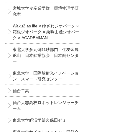
宮城大学食産業学群 環境物理学研
究室
Waku2 as life × ゆざわジオパーク ×
箱根ジオパーク × 栗駒山麓ジオパー
ク × ACADEMIJAN
東北大学多元研非鉄部門 住友金属
鉱山 日本鉱業協会 日本銅センタ
ー
東北大学 国際放射光イノベーショ
ン・スマート研究センター
仙台二高
仙台大志高校ロボットレンジャーチ
ーム
東北大学経済学部久保田ゼミ