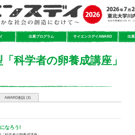
イ
出展プログラム
サイエンスデイAWARD
出展
型「科学者の卵養成講座」
AWARD創設 (3)
になろう!
型「科学者の卵養成講座」