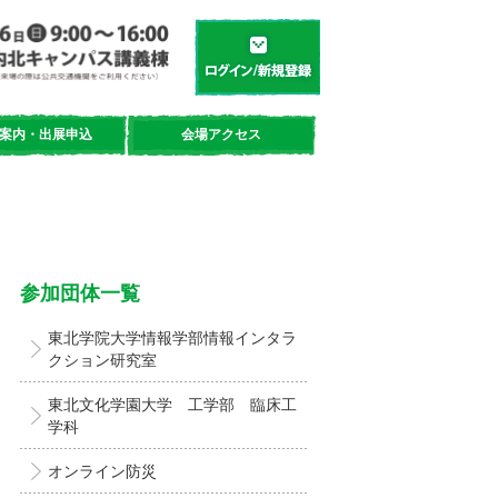
学都「仙台・宮城」サイエンスデイ
新規登録／ログイン
案内・出展申込
会場アクセス
参加団体一覧
東北学院大学情報学部情報インタラ
クション研究室
東北文化学園大学 工学部 臨床工
学科
オンライン防災