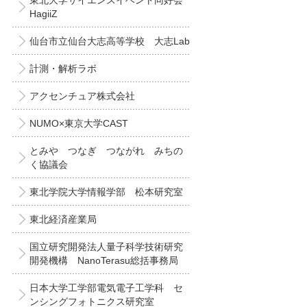
東北大学サイエンスイベント同好会
HagiiZ
仙台市立仙台大志高等学校 大志Lab
計測・解析ラボ
アクセンチュア株式会社
NUMO×東京大学CAST
とみや つなぎ つながれ みちの
く協議会
東北学院大学情報学部 松本研究室
東北経済産業局
国立研究開発法人量子科学技術研究
開発機構 NanoTerasu総括事務局
日本大学工学部電気電子工学科 セ
ンシングフォトニクス研究室