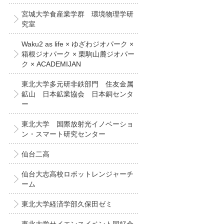
宮城大学食産業学群 環境物理学研
究室
Waku2 as life × ゆざわジオパーク ×
箱根ジオパーク × 栗駒山麓ジオパー
ク × ACADEMIJAN
東北大学多元研非鉄部門 住友金属
鉱山 日本鉱業協会 日本銅センタ
ー
東北大学 国際放射光イノベーショ
ン・スマート研究センター
仙台二高
仙台大志高校ロボットレンジャーチ
ーム
東北大学経済学部久保田ゼミ