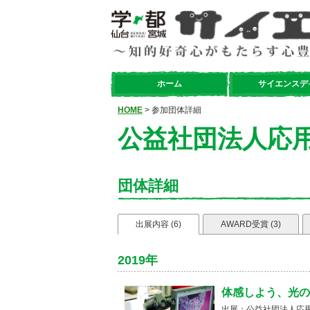
ホーム
サイエンスデ
HOME
> 参加団体詳細
公益社団法人応
団体詳細
出展内容 (6)
AWARD受賞 (3)
2019年
体感しよう、光の
出展：公益社団法人応