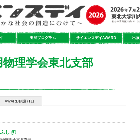
イ
出展プログラム
サイエンスデイAWARD
出展
用物理学会東北支部
AWARD創設 (11)
ふしぎ!
用物理学会東北支部