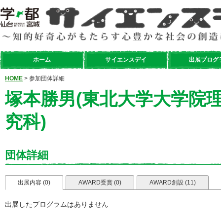
ホーム
サイエンスデイ
出展プログ
HOME
> 参加団体詳細
塚本勝男(東北大学大学院
究科)
団体詳細
出展内容 (0)
AWARD受賞 (0)
AWARD創設 (11)
出展したプログラムはありません