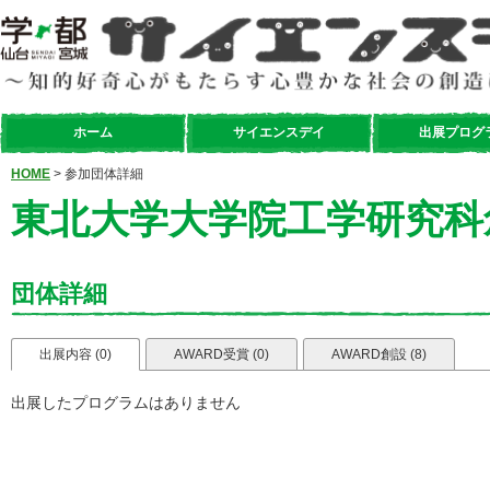
ホーム
サイエンスデイ
出展プログ
HOME
> 参加団体詳細
東北大学大学院工学研究科
団体詳細
出展内容 (0)
AWARD受賞 (0)
AWARD創設 (8)
出展したプログラムはありません