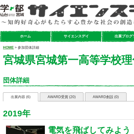
ホーム
サイエンスデイ
出展プログ
HOME
> 参加団体詳細
宮城県宮城第一高等学校理
団体詳細
出展内容 (6)
AWARD受賞 (20)
AWARD創設 (0)
2019年
電気を飛ばしてみよう